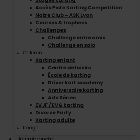
Stages karting
Accès Piste Karting Compétition
Notre Club – ASK Lyon
Courses & trophées
Challenges
Challenge entre amis
Challenge en solo
Column
Karting enfant
Centre de loisirs
École de karting
Driver kart academy
Anniversaire karting
Ado Séries
EVJF / EVG karting
Divorce Party
Karting adulte
Image
Accrobranche