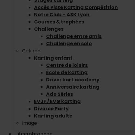
Stages karting
Accès Piste Karting Compétition
Notre Club – ASK Lyon
Courses & trophées
Challenges
Challenge entre amis
Challenge en solo
Column
Karting enfant
Centre de loisirs
École de karting
Driver kart academy
Anniversaire karting
Ado Séries
EVJF / EVG karting
Divorce Party
Karting adulte
Image
Accrobranche