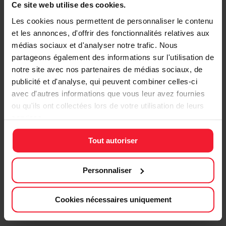
Ce site web utilise des cookies.
Les cookies nous permettent de personnaliser le contenu
Coaching demi-journée - 390€
et les annonces, d'offrir des fonctionnalités relatives aux
médias sociaux et d'analyser notre trafic. Nous
Une session de perfectionnement intense sur une
partageons également des informations sur l'utilisation de
demi-journée, idéale pour travailler un point technique
notre site avec nos partenaires de médias sociaux, de
précis ou simuler une configuration de course.
publicité et d'analyse, qui peuvent combiner celles-ci
Ce que comprend la prestation :
avec d'autres informations que vous leur avez fournies
ou qu'ils ont collectées lors de votre utilisation de leurs
Briefing personnalisé en début de session
services.
(objectif, circuit, véhicule, météo virtuelle)
6 sessions de roulage de 20 minutes
sur
Tout autoriser
simulateur professionnel
Analyse des données télémétriques après
Personnaliser
chaque roulage
Coaching individualisé entre chaque session
Debriefing final avec restitution des points forts,
Cookies nécessaires uniquement
axes d’amélioration, et plan d’action pour la suite