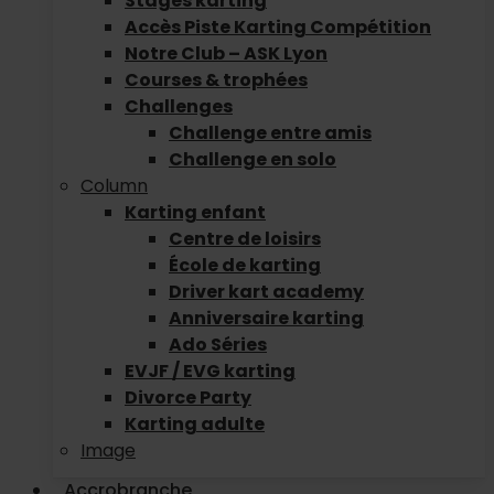
Stages karting
Accès Piste Karting Compétition
Notre Club – ASK Lyon
Courses & trophées
Challenges
Challenge entre amis
Challenge en solo
Column
Karting enfant
Centre de loisirs
École de karting
Driver kart academy
Anniversaire karting
Ado Séries
EVJF / EVG karting
Divorce Party
Karting adulte
Image
Accrobranche