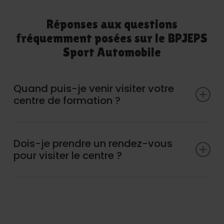
Réponses aux questions
fréquemment posées sur le BPJEPS
Sport Automobile
Quand puis-je venir visiter votre
centre de formation ?
Nous organisons une journée portes ouvertes le
mardi 18 mars à partir de 14h, sur notre complexe
Dois-je prendre un rendez-vous
Actua à Saint-Laurent-de-Mûre.
pour visiter le centre ?
Oui, nous recommandons de prendre rendez-
vous, mais nous acceptons aussi les visites
spontanées lors de notre journée portes-
ouvertes.