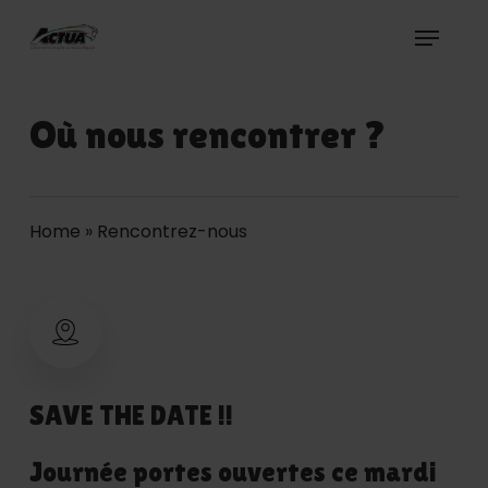
Skip
Menu
to
Actua Organisation
main
content
Où nous rencontrer ?
Home
»
Rencontrez-nous
SAVE THE DATE !!
Journée portes ouvertes ce mardi