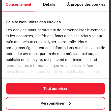
Consentement
Détails
À propos des cookies
15 min de présentation du circuit et des règles de
sécurité en piste
3
Ce site web utilise des cookies.
Les cookies nous permettent de personnaliser le contenu
Cours théorique - technique de
et les annonces, d'offrir des fonctionnalités relatives aux
médias sociaux et d'analyser notre trafic. Nous
pilotage
partageons également des informations sur l'utilisation de
notre site avec nos partenaires de médias sociaux, de
En 20 min, le moniteur dispensera un cours théorique
publicité et d'analyse, qui peuvent combiner celles-ci
instructif sur les notions de pilotage avancées et
avec d'autres informations que vous leur avez fournies
professionnelles
ou qu'ils ont collectées lors de votre utilisation de leurs
4
services.
Tout autoriser
Conduite sur piste & Coaching privé
Personnaliser
Vous êtes parti pour 15 tours de piste et une demi-