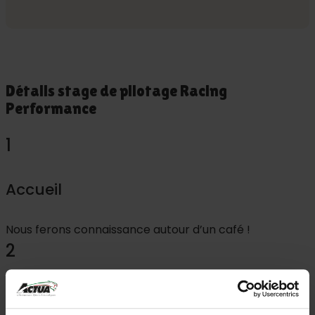
Détails stage de pilotage Racing
Performance
1
Accueil
Nous ferons connaissance autour d’un café !
2
Briefing de piste