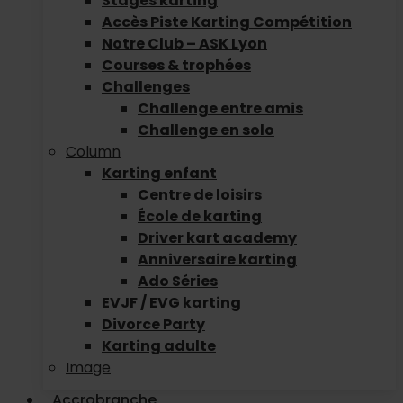
Stages karting
Accès Piste Karting Compétition
Notre Club – ASK Lyon
Courses & trophées
Challenges
Challenge entre amis
Challenge en solo
Column
Karting enfant
Centre de loisirs
École de karting
Driver kart academy
Anniversaire karting
Ado Séries
EVJF / EVG karting
Divorce Party
Karting adulte
Image
Accrobranche