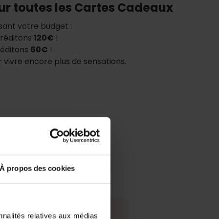
r toutes les Cartes Cadeaux
isant votre budget :
créditons
120€
!
réditons
60€
!
 vivre encore plus de sensations.
À propos des cookies
nnalités relatives aux médias