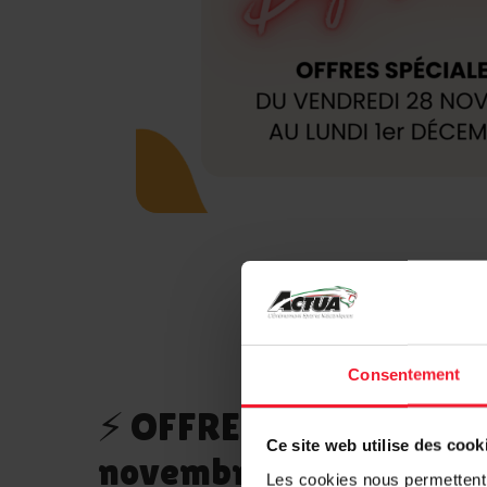
Consentement
⚡ OFFRE FLASH – Vend
Ce site web utilise des cook
novembre seulement ! 
Les cookies nous permettent d