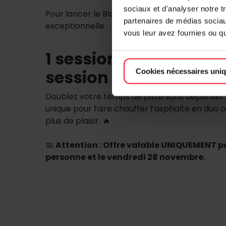
sociaux et d'analyser notre t
Pour lancer le Black Friday en beauté, nous v
partenaires de médias sociaux
exceptionnelle :
vous leur avez fournies ou qu'
1 session de karting a
session OFFERTE !
Cookies nécessaires uni
Doublez votre temps de piste sans dépenser 
unique pour faire chauffer l’asphalte en duo ou
plus de plaisir. 🔥
📅
Attention : Offre valable UNIQUEMENT p
personne et le vendredi 28 novembre.