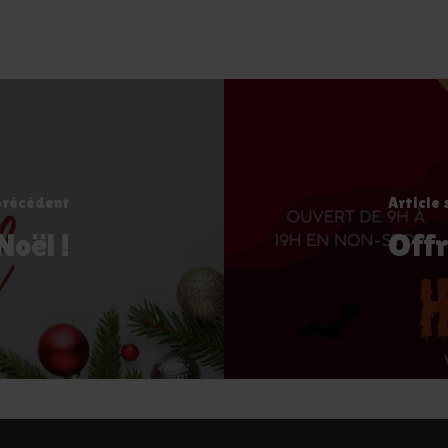
précédent
Article 
oël !
Offr