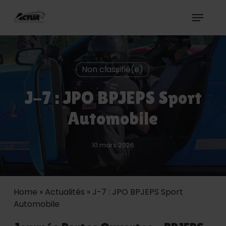
Skip
Menu
to
Actua Organisation
main
content
Non classifié(e)
J-7 : JPO BPJEPS Sport
Automobile
10 mars 2026
Home
»
Actualités
»
J-7 : JPO BPJEPS Sport
Automobile