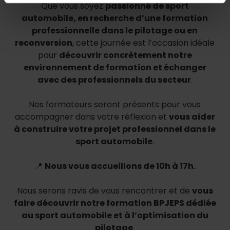
Que vous soyez
passionné de sport
automobile, en recherche d’une formation
professionnelle dans le pilotage ou en
reconversion
, cette journée est l’occasion idéale
pour
découvrir concrètement notre
environnement de formation et échanger
avec des professionnels du secteur
.
Nos formateurs seront présents pour vous
accompagner dans votre réflexion et
vous aider
à construire votre projet professionnel dans le
sport automobile
.
📍
Nous vous accueillons de 10h à 17h.
Nous serons ravis de vous rencontrer et de
vous
faire découvrir notre formation BPJEPS dédiée
au sport automobile et à l’optimisation du
pilotage
.