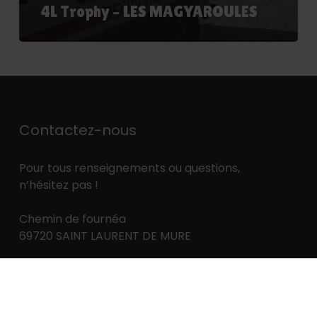
4L Trophy – LES MAGYAROULES
Contactez-nous
Pour tous renseignements ou questions,
n’hésitez pas !
Chemin de fournéa
69720 SAINT LAURENT DE MURE
Tel:
04 37 25 90 08
Mail :
contact@actua-organisation.fr