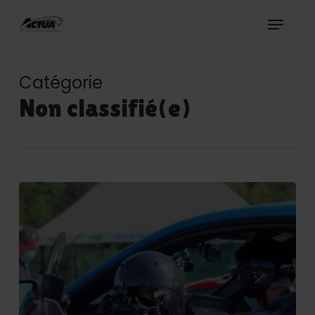
Skip
Menu
to
Actua Organisation
main
content
Catégorie
Non classifié(e)