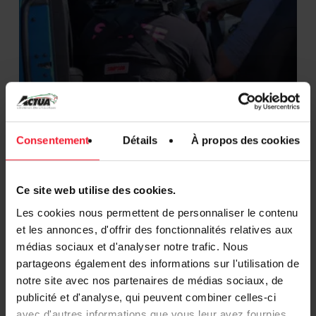
Consentement
Détails
À propos des cookies
Ce site web utilise des cookies.
Non classifié(e)
Les cookies nous permettent de personnaliser le contenu
J-7 : JPO BPJEPS
et les annonces, d'offrir des fonctionnalités relatives aux
Sport Automobile
médias sociaux et d'analyser notre trafic. Nous
partageons également des informations sur l'utilisation de
notre site avec nos partenaires de médias sociaux, de
publicité et d'analyse, qui peuvent combiner celles-ci
avec d'autres informations que vous leur avez fournies